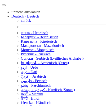
Sprache auswählen
Deutsch - Deutsch
zurück
עברית - Hebräisch
Беларускі - Belarussisch
Кыргызча - Kirgiesisch
Македонски - Mazedonisch
Монгол - Mongolisch
Русский - Russisch
Српски - Serbisch (kyrillisches Alphabet)
հայերեն - Armenisch (Osten)
اردو - Urdu
دری - Dari
عَرَبيْ - Arabisch
فارسی - Persisch
پښتو - Paschtunisch
کوردیی ناوەندی - Kurdisch (Sorani)
मराठी - Marathi
हिन्दी - Hindi
íslenska - Isländisch