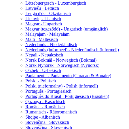
Lëtzebuergesch - Luxemburgisch
Latviešu - Lettisch
Lenga d'òc - Okzitanisch
Lietuvių - Litauisch
Magyar - Ungarisch
Magyar (tegeződő) - Ungarisch (umgänglich)
Malayāḷaṁ - Malayalam
Malti - Maltesisch
Nederlands - Niederländisch
Nederlands (informeel) - Niederländisch (informell)
Nepali - Nepalesisch
Norsk Bokmål - Norwegisch (Bokmal)
Norsk Nynorsk - Norwegisch (Nynorsk)
O'zbek - Usbekisch
Papiamentu - Papiamento (Curaçao & Bonaire)
Polski - Polnisch
Polski (nieformalny) - Polish (informell)
Português - Portugiesisch
Português do Brasil - Portugiesisch (Brasilien)
Qazaqşa - Kasachisch
Româna - Rumänisch
Rumantsch - Rätoromanisch
Shqipe - Albanisch
Slovenčina - Slovakisch
Slovenščina - Slowenisch