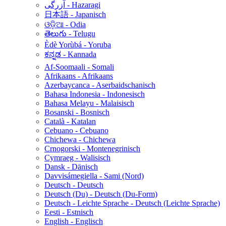
آزرگی - Hazaragi
日本語 - Japanisch
ଓଡ଼ିଆ - Odia
తెలుగు - Telugu
Èdè Yorùbá - Yoruba
ಕನ್ನಡ - Kannada
Af-Soomaali - Somali
Afrikaans - Afrikaans
Azerbaycanca - Aserbaidschanisch
Bahasa Indonesia - Indonesisch
Bahasa Melayu - Malaisisch
Bosanski - Bosnisch
Català - Katalan
Cebuano - Cebuano
Chichewa - Chichewa
Crnogorski - Montenegrinisch
Cymraeg - Walisisch
Dansk - Dänisch
Davvisámegiella - Sami (Nord)
Deutsch - Deutsch
Deutsch (Du) - Deutsch (Du-Form)
Deutsch - Leichte Sprache - Deutsch (Leichte Sprache)
Eesti - Estnisch
English - Englisch