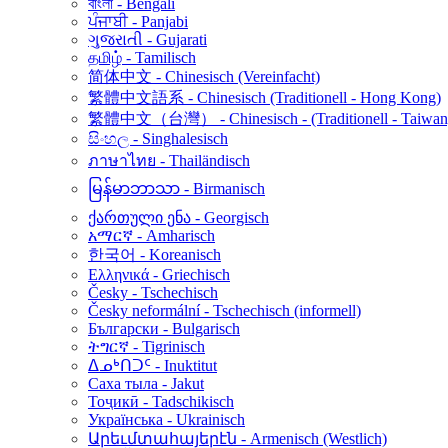
বাংলা - Bengali
ਪੰਜਾਬੀ - Panjabi
ગુજરાતી - Gujarati
தமிழ் - Tamilisch
简体中文 - Chinesisch (Vereinfacht)
繁體中文語系 - Chinesisch (Traditionell - Hong Kong)
繁體中文（台灣） - Chinesisch - (Traditionell - Taiwan
සිංහල - Singhalesisch
ภาษาไทย - Thailändisch
မြန်မာဘာသာ - Birmanisch
ქართული ენა - Georgisch
አማርኛ - Amharisch
한국어 - Koreanisch
Ελληνικά - Griechisch
Česky - Tschechisch
Česky neformální - Tschechisch (informell)
Български - Bulgarisch
ትግርኛ - Tigrinisch
ᐃᓄᒃᑎᑐᑦ - Inuktitut
Саха тыла - Jakut
Тоҷикӣ - Tadschikisch
Українська - Ukrainisch
Արեւմտահայերէն - Armenisch (Westlich)