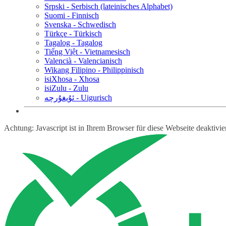
Srpski - Serbisch (lateinisches Alphabet)
Suomi - Finnisch
Svenska - Schwedisch
Türkçe - Türkisch
Tagalog - Tagalog
Tiếng Việt - Vietnamesisch
Valencià - Valencianisch
Wikang Filipino - Philippinisch
isiXhosa - Xhosa
isiZulu - Zulu
ئۇيغۇرچە - Uigurisch
Achtung: Javascript ist in Ihrem Browser für diese Webseite deaktivi