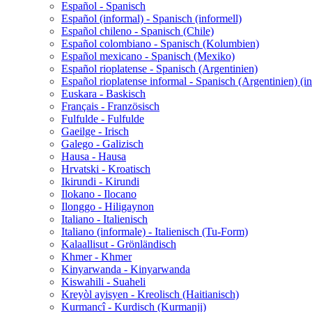
Español - Spanisch
Español (informal) - Spanisch (informell)
Español chileno - Spanisch (Chile)
Español colombiano - Spanisch (Kolumbien)
Español mexicano - Spanisch (Mexiko)
Español rioplatense - Spanisch (Argentinien)
Español rioplatense informal - Spanisch (Argentinien) (in
Euskara - Baskisch
Français - Französisch
Fulfulde - Fulfulde
Gaeilge - Irisch
Galego - Galizisch
Hausa - Hausa
Hrvatski - Kroatisch
Ikirundi - Kirundi
Ilokano - Ilocano
Ilonggo - Hiligaynon
Italiano - Italienisch
Italiano (informale) - Italienisch (Tu-Form)
Kalaallisut - Grönländisch
Khmer - Khmer
Kinyarwanda - Kinyarwanda
Kiswahili - Suaheli
Kreyòl ayisyen - Kreolisch (Haitianisch)
Kurmancî - Kurdisch (Kurmanji)